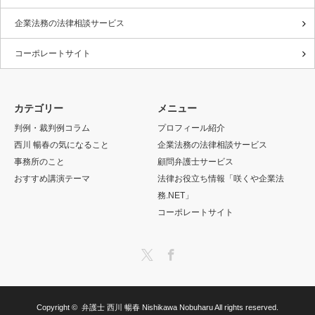
企業法務の法律相談サービス
コーポレートサイト
カテゴリー
メニュー
判例・裁判例コラム
プロフィール紹介
西川 暢春の気になること
企業法務の法律相談サービス
事務所のこと
顧問弁護士サービス
おすすめ講演テーマ
法律お役立ち情報「咲くや企業法
務.NET」
コーポレートサイト
Twitter
Facebook
Copyright ©
弁護士 西川 暢春 Nishikawa Nobuharu
All rights reserved.