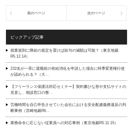
前のページ
次のページ
ピックアップ記事
就業規則に降給の規定を置けば給与の減額は可能？（東京地裁
R5.12.14）
232名が一斉に退職前の有給消化を申請した場合に時季変更権行使
が認められる？（大…
【フリーランス保護法対応セミナー】契約書ひな形や支払サイトの
見直し、相談窓口の整…
労働時間を自己申告させていた会社における安全配慮義務違反の判
断事例（宮崎地裁R6…
業務命令に応じない従業員への対応事例（東京地裁R5.11.15）