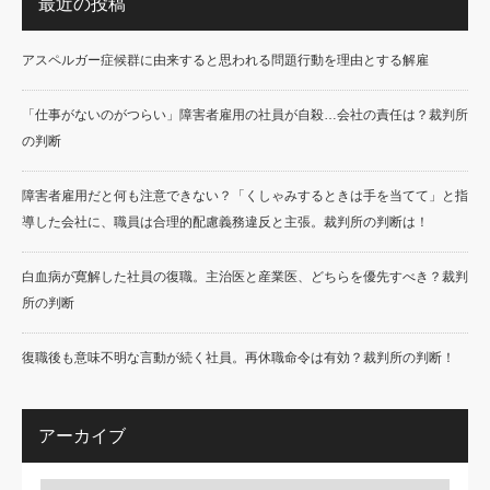
最近の投稿
アスペルガー症候群に由来すると思われる問題行動を理由とする解雇
「仕事がないのがつらい」障害者雇用の社員が自殺…会社の責任は？裁判所
の判断
障害者雇用だと何も注意できない？「くしゃみするときは手を当てて」と指
導した会社に、職員は合理的配慮義務違反と主張。裁判所の判断は！
白血病が寛解した社員の復職。主治医と産業医、どちらを優先すべき？裁判
所の判断
復職後も意味不明な言動が続く社員。再休職命令は有効？裁判所の判断！
アーカイブ