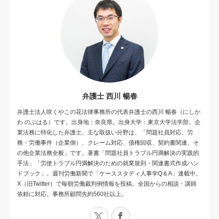
弁護士 西川 暢春
弁護士法人咲くやこの花法律事務所の代表弁護士の西川 暢春（にしか
わ のぶはる）です。出身地：奈良県。出身大学：東京大学法学部。企
業法務に特化した弁護士。主な取扱い分野は、「問題社員対応、労
務・労働事件（企業側）、クレーム対応、債権回収、契約書関連、そ
の他企業法務全般」です。著書「問題社員トラブル円満解決の実践的
手法」「労使トラブル円満解決のための就業規則・関連書式作成ハン
ドブック」。週刊労働新聞で「ケーススタディ人事学Q＆A」連載中。
X（旧Twitter）で毎朝労働裁判例情報を投稿。全国からの相談・講師
依頼に対応。事務所顧問先約560社以上。
X
Facebook