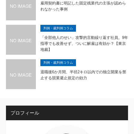
雇用契約書に明記した固定残業代の主張が認めら
れなかった事例
判例・裁判例コラム
「全部他人のせい」攻撃的言動繰り返す社員。9年
指導でも改善せず、ついに解雇は有効か？【東京
地裁】
判例・裁判例コラム
退職後6か月間、半径2キロ以内での独立開業を禁
止する競業避止規定の効力
プロフィール