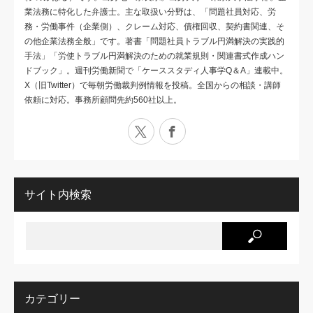
業法務に特化した弁護士。主な取扱い分野は、「問題社員対応、労
務・労働事件（企業側）、クレーム対応、債権回収、契約書関連、そ
の他企業法務全般」です。著書「問題社員トラブル円満解決の実践的
手法」「労使トラブル円満解決のための就業規則・関連書式作成ハン
ドブック」。週刊労働新聞で「ケーススタディ人事学Q＆A」連載中。
X（旧Twitter）で毎朝労働裁判例情報を投稿。全国からの相談・講師
依頼に対応。事務所顧問先約560社以上。
X
Facebook
サイト内検索
カテゴリー