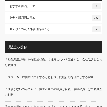
おすすめ講演テーマ
1
判例・裁判例コラム
397
咲くやこの花法律事務所のこと
2
最近の投稿
「勤務態度が悪いから配置転換」は通用しない？証拠がなく会社敗訴となっ
た裁判例
アスペルガー症候群に由来すると思われる問題行動を理由とする解雇
「仕事がないのがつらい」障害者雇用の社員が自殺…会社の責任は？裁判所
の判断
障害者雇用だと何も注意できない？「くしゃみするときは手を当てて」と指