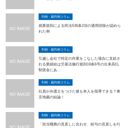
判例・裁判例コラム
就業規則による民法536条2項の適用排除が認めら
れた例
判例・裁判例コラム
引越し会社で特定の作業をこなした場合に支給さ
れる業績給は労基法施行規則19条6号の出来高払
制賃金にあ…
判例・裁判例コラム
社員が弁護士をつけた後も本人を指導できる？東
京地裁の結論！
判例・裁判例コラム
「担当職務の見直しに合わせ、給与の見直しを行