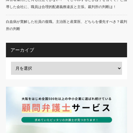
導した会社に、職員は合理的配慮義務違反と主張。裁判所の判断は！
白血病が寛解した社員の復職。主治医と産業医、どちらを優先すべき？裁判
所の判断
アーカイブ