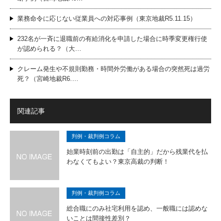
業務命令に応じない従業員への対応事例（東京地裁R5.11.15）
232名が一斉に退職前の有給消化を申請した場合に時季変更権行使
が認められる？（大…
クレーム発生や不規則勤務・時間外労働がある場合の突然死は過労
死？（宮崎地裁R6.…
関連記事
判例・裁判例コラム
始業時刻前の出勤は「自主的」だから残業代を払
わなくてもよい？東京高裁の判断！
判例・裁判例コラム
総合職にのみ社宅利用を認め、一般職には認めな
いことは間接性差別？