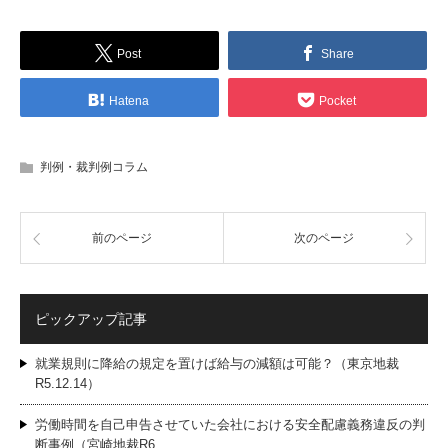
Post
Share
Hatena
Pocket
判例・裁判例コラム
前のページ
次のページ
ピックアップ記事
就業規則に降給の規定を置けば給与の減額は可能？（東京地裁
R5.12.14）
労働時間を自己申告させていた会社における安全配慮義務違反の判
断事例（宮崎地裁R6…