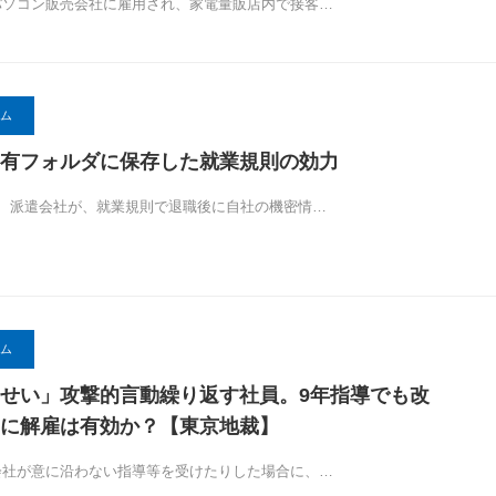
24パソコン販売会社に雇用され、家電量販店内で接客…
ム
有フォルダに保存した就業規則の効力
.25 派遣会社が、就業規則で退職後に自社の機密情…
ム
せい」攻撃的言動繰り返す社員。9年指導でも改
に解雇は有効か？【東京地裁】
21会社が意に沿わない指導等を受けたりした場合に、…