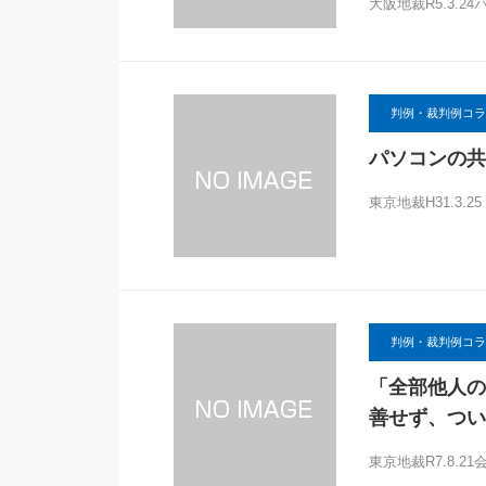
大阪地裁R5.3.
判例・裁判例コラ
パソコンの共
東京地裁H31.3
判例・裁判例コラ
「全部他人の
善せず、つい
東京地裁R7.8.