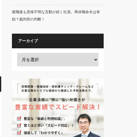
復職後も意味不明な言動が続く社員。再休職命令は有
効？裁判所の判断！
アーカイブ