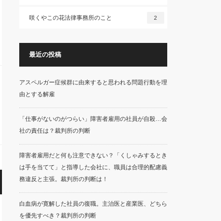
咲くやこの花法律事務所のこと
2
最近の投稿
アスペルガー症候群に由来すると思われる問題行動を理
由とする解雇
「仕事がないのがつらい」障害者雇用の社員が自殺…会
社の責任は？裁判所の判断
障害者雇用だと何も注意できない？「くしゃみするとき
は手を当てて」と指導した会社に、職員は合理的配慮義
務違反と主張。裁判所の判断は！
白血病が寛解した社員の復職。主治医と産業医、どちら
を優先すべき？裁判所の判断