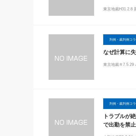
東京地裁H31.2
判例・裁判例コラ
なぜ計算に失
東京地裁Ｒ7.5.
判例・裁判例コラ
トラブルが絶
で出勤を禁止