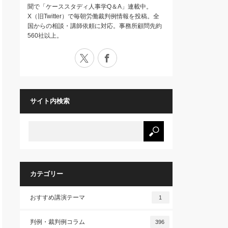
聞で「ケーススタディ人事学Q＆A」連載中。
X（旧Twitter）で毎朝労働裁判例情報を投稿。全
国からの相談・講師依頼に対応。事務所顧問先約
560社以上。
X
Facebook
サイト内検索
カテゴリー
おすすめ講演テーマ
1
判例・裁判例コラム
396