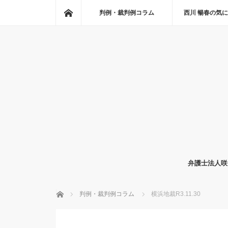
ホーム
判例・裁判例コラム
西川 暢春の気
弁護士法人咲
ホーム
判例・裁判例コラム
横浜地裁R3.11.30