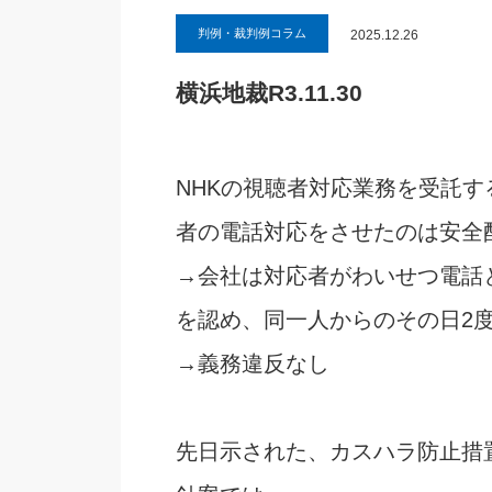
判例・裁判例コラム
2025.12.26
横浜地裁R3.11.30
NHKの視聴者対応業務を受託
者の電話対応をさせたのは安全
→会社は対応者がわいせつ電話
を認め、同一人からのその日2
→義務違反なし
先日示された、カスハラ防止措