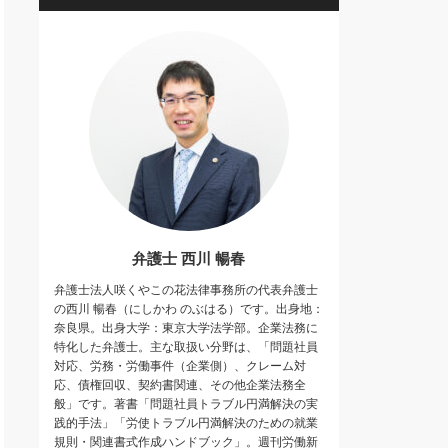
弁護士 西川 暢春
弁護士法人咲くやこの花法律事務所の代表弁護士
の西川 暢春（にしかわ のぶはる）です。出身地：
奈良県。出身大学：東京大学法学部。企業法務に
特化した弁護士。主な取扱い分野は、「問題社員
対応、労務・労働事件（企業側）、クレーム対
応、債権回収、契約書関連、その他企業法務全
般」です。著書「問題社員トラブル円満解決の実
践的手法」「労使トラブル円満解決のための就業
規則・関連書式作成ハンドブック」。週刊労働新