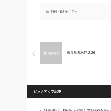
判例・裁判例コラム
奈良地裁H27.2.26
ピックアップ記事
就業規則に降給の規定を置けば給与の減額