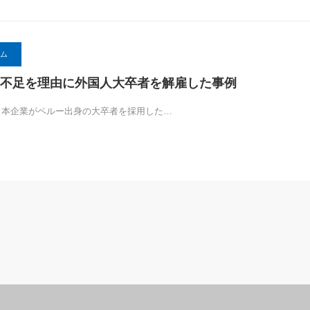
ム
不足を理由に外国人大卒者を解雇した事例
.1日本企業がペルー出身の大卒者を採用した…
判例・裁判例コラム
判例・裁判例