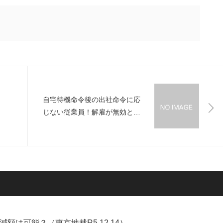
自宅待機命令後の出社命令に応
じない従業員！解雇が無効と判
断された理由
は可能？（東京地裁R5.12.14）