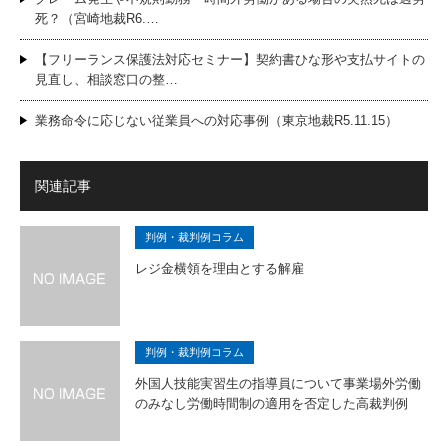
死？（宮崎地裁R6.…
【フリーランス保護法対応セミナー】契約書ひな形や支払サイトの
見直し、相談窓口の整…
業務命令に応じない従業員への対応事例（東京地裁R5.11.15）
関連記事
判例・裁判例コラム
レジ金横領を理由とする解雇
判例・裁判例コラム
外国人技能実習生の指導員について事業場外労働
のみなし労働時間制の適用を否定した高裁判例