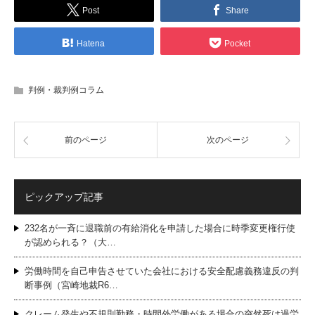
Post
Share
Hatena
Pocket
判例・裁判例コラム
前のページ
次のページ
ピックアップ記事
232名が一斉に退職前の有給消化を申請した場合に時季変更権行使
が認められる？（大…
労働時間を自己申告させていた会社における安全配慮義務違反の判
断事例（宮崎地裁R6…
クレーム発生や不規則勤務・時間外労働がある場合の突然死は過労