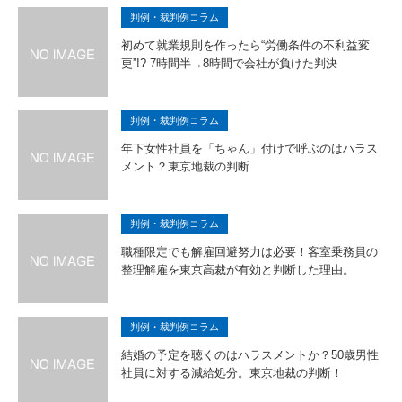
判例・裁判例コラム
初めて就業規則を作ったら“労働条件の不利益変
更”!? 7時間半→8時間で会社が負けた判決
判例・裁判例コラム
年下女性社員を「ちゃん」付けで呼ぶのはハラス
メント？東京地裁の判断
判例・裁判例コラム
職種限定でも解雇回避努力は必要！客室乗務員の
整理解雇を東京高裁が有効と判断した理由。
判例・裁判例コラム
結婚の予定を聴くのはハラスメントか？50歳男性
社員に対する減給処分。東京地裁の判断！