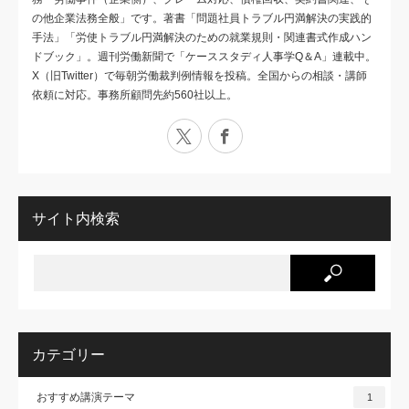
の他企業法務全般」です。著書「問題社員トラブル円満解決の実践的
手法」「労使トラブル円満解決のための就業規則・関連書式作成ハン
ドブック」。週刊労働新聞で「ケーススタディ人事学Q＆A」連載中。
X（旧Twitter）で毎朝労働裁判例情報を投稿。全国からの相談・講師
依頼に対応。事務所顧問先約560社以上。
X
Facebook
サイト内検索
カテゴリー
おすすめ講演テーマ
1