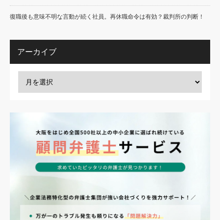
復職後も意味不明な言動が続く社員。再休職命令は有効？裁判所の判断！
アーカイブ