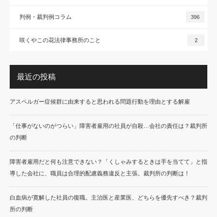
判例・裁判例コラム
396
咲くやこの花法律事務所のこと
2
最近の投稿
アスペルガー症候群に由来すると思われる問題行動を理由とする解雇
「仕事がないのがつらい」障害者雇用の社員が自殺…会社の責任は？裁判所
の判断
障害者雇用だと何も注意できない？「くしゃみするときは手を当てて」と指
導した会社に、職員は合理的配慮義務違反と主張。裁判所の判断は！
白血病が寛解した社員の復職。主治医と産業医、どちらを優先すべき？裁判
所の判断