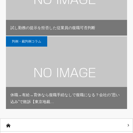
試し勤務の提示を拒否した従業員の復職可否判断
判例・裁判例コラム
休職→有給→育休なら復職手続なしで復職になる？会社の“思い
込み”で敗訴【東京地裁…