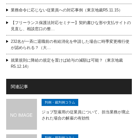
業務命令に応じない従業員への対応事例（東京地裁R5.11.15）
【フリーランス保護法対応セミナー】契約書ひな形や支払サイトの
見直し、相談窓口の整…
232名が一斉に退職前の有給消化を申請した場合に時季変更権行使
が認められる？（大…
就業規則に降給の規定を置けば給与の減額は可能？（東京地裁
R5.12.14）
関連記事
判例・裁判例コラム
ジョブ型雇用の従業員について、担当業務が廃止
された場合の解雇の有効性
判例・裁判例コラム