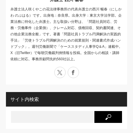
弁護士法人咲くやこの花法律事務所の代表弁護士の西川 暢春（にしか
わ のぶはる）です。出身地：奈良県。出身大学：東京大学法学部。企
業法務に特化した弁護士。主な取扱い分野は、「問題社員対応、労
務・労働事件（企業側）、クレーム対応、債権回収、契約書関連、そ
の他企業法務全般」です。著書「問題社員トラブル円満解決の実践的
手法」「労使トラブル円満解決のための就業規則・関連書式作成ハン
ドブック」。週刊労働新聞で「ケーススタディ人事学Q＆A」連載中。
X（旧Twitter）で毎朝労働裁判例情報を投稿。全国からの相談・講師
依頼に対応。事務所顧問先約560社以上。
X
Facebook
サイト内検索