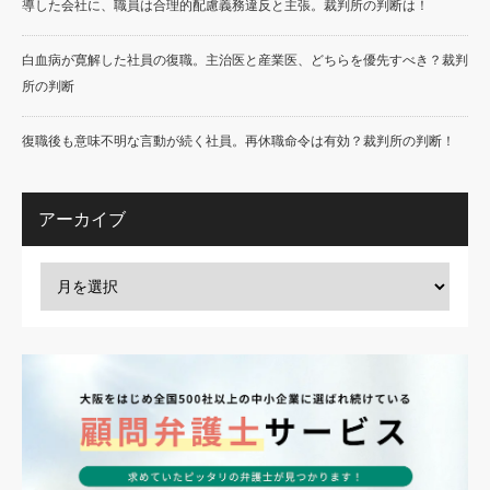
導した会社に、職員は合理的配慮義務違反と主張。裁判所の判断は！
白血病が寛解した社員の復職。主治医と産業医、どちらを優先すべき？裁判
所の判断
復職後も意味不明な言動が続く社員。再休職命令は有効？裁判所の判断！
アーカイブ