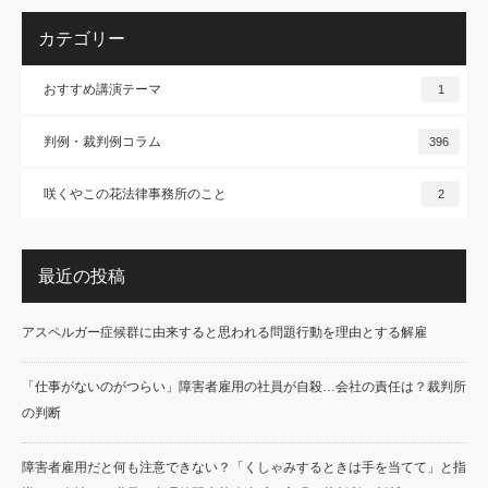
カテゴリー
おすすめ講演テーマ
1
判例・裁判例コラム
396
咲くやこの花法律事務所のこと
2
最近の投稿
アスペルガー症候群に由来すると思われる問題行動を理由とする解雇
「仕事がないのがつらい」障害者雇用の社員が自殺…会社の責任は？裁判所
の判断
障害者雇用だと何も注意できない？「くしゃみするときは手を当てて」と指