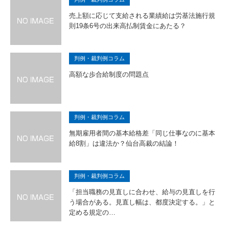
売上額に応じて支給される業績給は労基法施行規
則19条6号の出来高払制賃金にあたる？
判例・裁判例コラム
高額な歩合給制度の問題点
判例・裁判例コラム
無期雇用者間の基本給格差「同じ仕事なのに基本
給8割」は違法か？仙台高裁の結論！
判例・裁判例コラム
「担当職務の見直しに合わせ、給与の見直しを行
う場合がある。見直し幅は、都度決定する。」と
定める規定の…