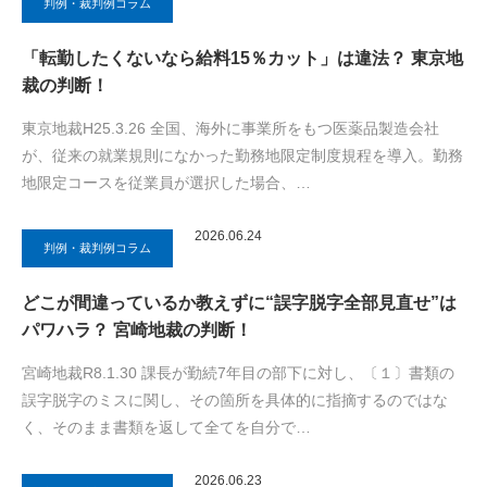
判例・裁判例コラム
「転勤したくないなら給料15％カット」は違法？ 東京地
裁の判断！
東京地裁H25.3.26 全国、海外に事業所をもつ医薬品製造会社
が、従来の就業規則になかった勤務地限定制度規程を導入。勤務
地限定コースを従業員が選択した場合、…
2026.06.24
判例・裁判例コラム
どこが間違っているか教えずに“誤字脱字全部見直せ”は
パワハラ？ 宮崎地裁の判断！
宮崎地裁R8.1.30 課長が勤続7年目の部下に対し、〔１〕書類の
誤字脱字のミスに関し、その箇所を具体的に指摘するのではな
く、そのまま書類を返して全てを自分で…
2026.06.23