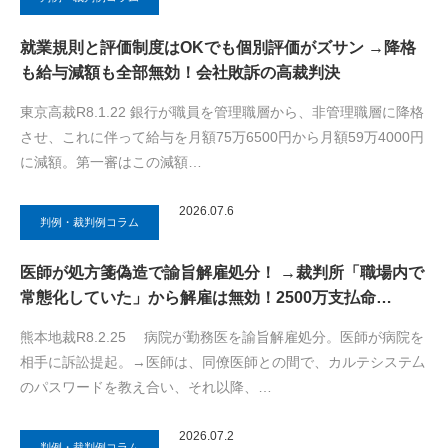
就業規則と評価制度はOKでも個別評価がズサン →降格
も給与減額も全部無効！会社敗訴の高裁判決
東京高裁R8.1.22 銀行が職員を管理職層から、非管理職層に降格
させ、これに伴って給与を月額75万6500円から月額59万4000円
に減額。第一審はこの減額…
2026.07.6
判例・裁判例コラム
医師が処方箋偽造で諭旨解雇処分！ →裁判所「職場内で
常態化していた」から解雇は無効！2500万支払命…
熊本地裁R8.2.25 病院が勤務医を諭旨解雇処分。医師が病院を
相手に訴訟提起。→医師は、同僚医師との間で、カルテシステ厶
のパスワードを教え合い、それ以降、…
2026.07.2
判例・裁判例コラム