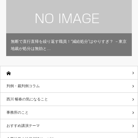
無断で直行直帰を繰り返す職員！“減給処分”はやりすぎ？ －東京
地裁が処分は無効と…
判例・裁判例コラム
西川 暢春の気になること
事務所のこと
おすすめ講演テーマ