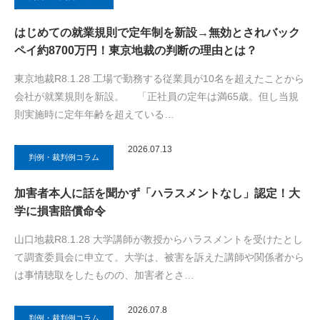
はじめての就業規則で定年制を新設→無効とされバック
ペイ約8700万円！東京地裁の判断の理由とは？
東京地裁R8.1.28 工場で勤務する従業員が10名を超えたことから
会社が就業規則を新設。 「正社員の定年は満65歳。但し当規
則実施時に定年年齢を超えている…
2026.07.13
判例・裁判例コラム
加害者本人に話を聞かず「ハラスメントなし」認定！大
学に損害賠償命令
山口地裁R8.1.28 大学講師が教授からハラスメントを受けたとし
て調査委員会に申立て。大学は、被害を訴えた講師や関係者から
は事情聴取をしたものの、加害者とさ…
2026.07.8
判例・裁判例コラム