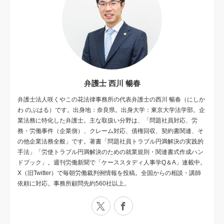
弁護士 西川 暢春
弁護士法人咲くやこの花法律事務所の代表弁護士の西川 暢春（にしか
わ のぶはる）です。出身地：奈良県。出身大学：東京大学法学部。企
業法務に特化した弁護士。主な取扱い分野は、「問題社員対応、労
務・労働事件（企業側）、クレーム対応、債権回収、契約書関連、そ
の他企業法務全般」です。著書「問題社員トラブル円満解決の実践的
手法」「労使トラブル円満解決のための就業規則・関連書式作成ハン
ドブック」。週刊労働新聞で「ケーススタディ人事学Q＆A」連載中。
X（旧Twitter）で毎朝労働裁判例情報を投稿。全国からの相談・講師
依頼に対応。事務所顧問先約560社以上。
X
Facebook