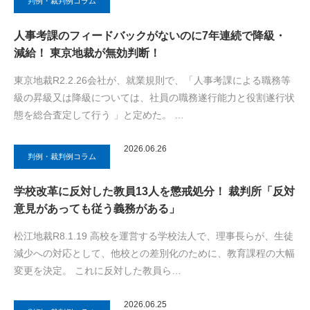
判例・裁判例コラム
人事考課のフィードバックがないのに7年連続で降級・
減給！ 東京地裁が無効判断！
東京地裁R2.2.26会社が、就業規則で、「人事考課による職務等
級の昇級又は降級については、社員の職務遂行能力と役割遂行状
態を総合査定して行う 」と定めた。 …
2026.06.26
判例・裁判例コラム
学校改革に反対した教員13人を懲戒処分！ 裁判所「反対
意見があっても従う義務がある」
松江地裁R8.1.19 高校を運営する学校法人で、理事長らが、生徒
減少への対応として、他校との差別化のために、教育課程の大幅
変更を決定。 これに反対した教員ら…
2026.06.25