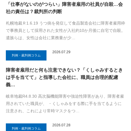
「仕事がないのがつらい」障害者雇用の社員が自殺…会
社の責任は？裁判所の判断
札幌地裁Ｒ1.6.19 うつ病を発症して食品製造会社に障害者雇用枠
で事務員として採用された女性が入社約10か月後に自宅で自殺。
遺族らは、女性は会社に業務量が少…
2026.07.29
判例・裁判例コラム
障害者雇用だと何も注意できない？「くしゃみするとき
は手を当てて」と指導した会社に、職員は合理的配慮
義…
岐阜地裁R4.8.30 高次脳機能障害や強迫性障害があり、障害者雇
用されていた職員が、 ・くしゃみをする際に手を当てるように
注意され、これにより常時マスクをつ…
2026.07.28
判例・裁判例コラム