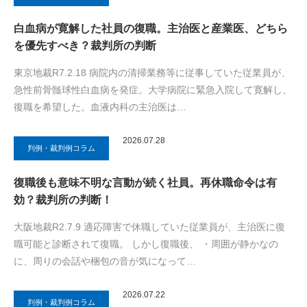
白血病が寛解した社員の復職。主治医と産業医、どちら
を優先すべき？裁判所の判断
東京地裁R7.2.18 病院内の清掃業務等に従事していた従業員が、
急性前骨髄球性白血病を発症。大学病院に緊急入院して寛解し、
復職を希望した。血液内科の主治医は…
2026.07.28
判例・裁判例コラム
復職後も意味不明な言動が続く社員。再休職命令は有
効？裁判所の判断！
大阪地裁R2.7.9 適応障害で休職していた従業員が、主治医に復
職可能と診断されて復職。 しかし復職後、 ・周囲が静かなの
に、周りの会話や梱包の音が気になって…
2026.07.22
判例・裁判例コラム