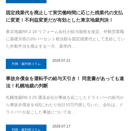
固定残業代を廃止して実労働時間に応じた残業代の支払
に変更！不利益変更だが有効とした東京地裁判決！
東京地裁R8.2.18 リフォーム会社が給与規程を改定。外勤営業職
に基礎月収の20パーセント相当額を固定残業代として支給してい
た外勤手当を廃止する一方、基準内…
2026.07.21
判例・裁判例コラム
事故弁償金を運転手の給与天引き！ 同意書があっても違
法！札幌地裁の判断
札幌地裁R8.3.25 運送会社が事故を起こしたドライバーの給与か
ら事故弁償金を4回にわたり合計10万円差し引いた。会社は、ド
ライバーが起こした事故について会…
2026.07.17
判例・裁判例コラム