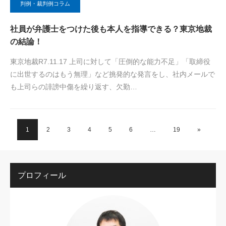
判例・裁判例コラム
社員が弁護士をつけた後も本人を指導できる？東京地裁
の結論！
東京地裁R7.11.17 上司に対して「圧倒的な能力不足」「取締役
に出世するのはもう無理」など挑発的な発言をし、社内メールで
も上司らの誹謗中傷を繰り返す、欠勤…
1
2
3
4
5
6
…
19
»
プロフィール