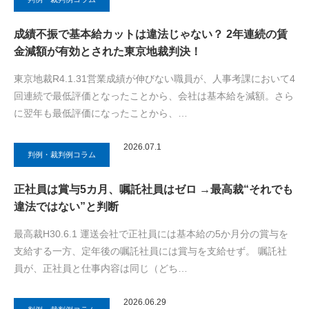
成績不振で基本給カットは違法じゃない？ 2年連続の賃
金減額が有効とされた東京地裁判決！
東京地裁R4.1.31営業成績が伸びない職員が、人事考課において4
回連続で最低評価となったことから、会社は基本給を減額。さら
に翌年も最低評価になったことから、…
2026.07.1
判例・裁判例コラム
正社員は賞与5カ月、嘱託社員はゼロ →最高裁“それでも
違法ではない”と判断
最高裁H30.6.1 運送会社で正社員には基本給の5か月分の賞与を
支給する一方、定年後の嘱託社員には賞与を支給せず。 嘱託社
員が、正社員と仕事内容は同じ（どち…
2026.06.29