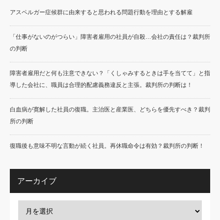
アスペルガー症候群に由来すると思われる問題行動を理由とする解雇
「仕事がないのがつらい」障害者雇用の社員が自殺…会社の責任は？裁判所
の判断
障害者雇用だと何も注意できない？「くしゃみするときは手を当てて」と指
導した会社に、職員は合理的配慮義務違反と主張。裁判所の判断は！
白血病が寛解した社員の復職。主治医と産業医、どちらを優先すべき？裁判
所の判断
復職後も意味不明な言動が続く社員。再休職命令は有効？裁判所の判断！
アーカイブ