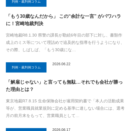
判例・裁判例コラム
「もう30歳なんだから」 この“余計な一言” がパワハラ
に！宮崎地裁判決
宮崎地裁R8.1.30 県警の課長が勤続6年目の部下に対し、書類作
成上のミス等について理詰めで追及的な指導を行うようになり、
その際、しばしば、「もう30歳にな…
2026.06.22
判例・裁判例コラム
「解雇じゃない」と言っても無駄…それでも会社が勝っ
た理由とは？
東京地裁R7.8.15 生命保険会社が雇用契約書で「本人の活動成果
等が、営業職員就業規則に定める基準に達しない場合には、選考
月の前月末をもって、営業職員として…
2026.06.17