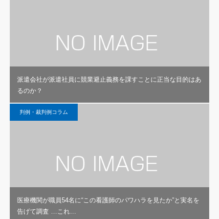
派遣会社が派遣社員に競業避止義務を課すことに正当な目的はあ
るのか？
判例・裁判例コラム
医療機関が職員54名に“この看護師のパワハラを見たか”と実名を
告げて調査 …これ…