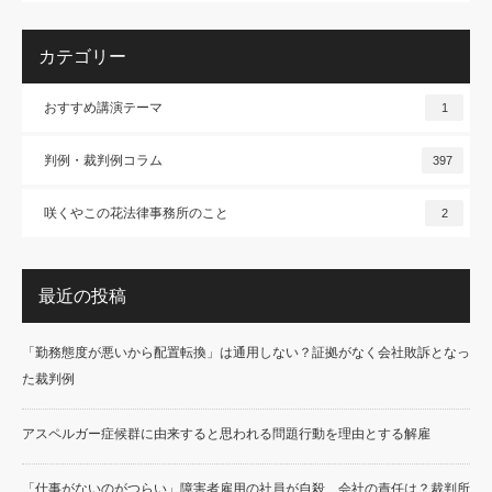
カテゴリー
おすすめ講演テーマ
1
判例・裁判例コラム
397
咲くやこの花法律事務所のこと
2
最近の投稿
「勤務態度が悪いから配置転換」は通用しない？証拠がなく会社敗訴となっ
た裁判例
アスペルガー症候群に由来すると思われる問題行動を理由とする解雇
「仕事がないのがつらい」障害者雇用の社員が自殺…会社の責任は？裁判所