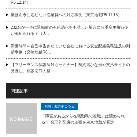
R5.12.14）
業務命令に応じない従業員への対応事例（東京地裁R5.11.15）
232名が一斉に退職前の有給消化を申請した場合に時季変更権行使
が認められる？（大…
労働時間を自己申告させていた会社における安全配慮義務違反の判
断事例（宮崎地裁R6…
【フリーランス保護法対応セミナー】契約書ひな形や支払サイトの
見直し、相談窓口の整…
関連記事
判例・裁判例コラム
「障害があるから在宅勤務で復職」は認められ
る？ 合理的配慮の主張を東京地裁が否定！