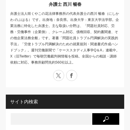
弁護士 西川 暢春
弁護士法人咲くやこの花法律事務所の代表弁護士の西川 暢春（にしか
わ のぶはる）です。出身地：奈良県。出身大学：東京大学法学部。企
業法務に特化した弁護士。主な取扱い分野は、「問題社員対応、労
務・労働事件（企業側）、クレーム対応、債権回収、契約書関連、そ
の他企業法務全般」です。著書「問題社員トラブル円満解決の実践的
手法」「労使トラブル円満解決のための就業規則・関連書式作成ハン
ドブック」。週刊労働新聞で「ケーススタディ人事学Q＆A」連載中。
X（旧Twitter）で毎朝労働裁判例情報を投稿。全国からの相談・講師
依頼に対応。事務所顧問先約560社以上。
X
Facebook
サイト内検索