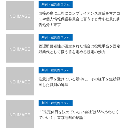
判例・裁判例コラム
面接の度に上司にコンプライアンス違反をマスコ
ミや個人情報保護委員会に言うぞと脅す社員に訓
告処分！東京…
判例・裁判例コラム
管理監督者性が否定された場合は役職手当を固定
残業代として扱う旨を定める規定の効力
判例・裁判例コラム
注意指導を受けている最中に、その様子を無断録
画した職員の解雇
判例・裁判例コラム
「“法定休日を決めていない会社”は35％払わなく
ていい？」東京地裁の結論！