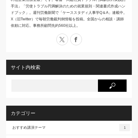
手法」「労使トラブル円満解決のための就業規則・関連書式作成ハン
ドブック」。週刊労働新聞で「ケーススタディ人事学Q＆A」連載中。
X（旧Twitter）で毎朝労働裁判例情報を投稿。全国からの相談・講師
依頼に対応。事務所顧問先約560社以上。
X
Facebook
サイト内検索
カテゴリー
おすすめ講演テーマ
1