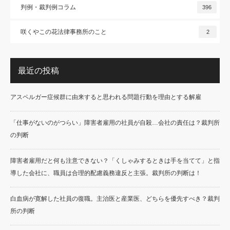
判例・裁判例コラム
396
咲くやこの花法律事務所のこと
2
最近の投稿
アスペルガー症候群に由来すると思われる問題行動を理由とする解雇
「仕事がないのがつらい」障害者雇用の社員が自殺…会社の責任は？裁判所
の判断
障害者雇用だと何も注意できない？「くしゃみするときは手を当てて」と指
導した会社に、職員は合理的配慮義務違反と主張。裁判所の判断は！
白血病が寛解した社員の復職。主治医と産業医、どちらを優先すべき？裁判
所の判断