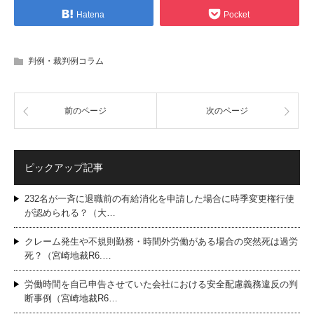
Hatena
Pocket
判例・裁判例コラム
前のページ
次のページ
ピックアップ記事
232名が一斉に退職前の有給消化を申請した場合に時季変更権行使
が認められる？（大…
クレーム発生や不規則勤務・時間外労働がある場合の突然死は過労
死？（宮崎地裁R6.…
労働時間を自己申告させていた会社における安全配慮義務違反の判
断事例（宮崎地裁R6…