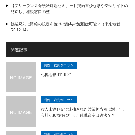
【フリーランス保護法対応セミナー】契約書ひな形や支払サイトの
見直し、相談窓口の整…
就業規則に降給の規定を置けば給与の減額は可能？（東京地裁
R5.12.14）
関連記事
判例・裁判例コラム
札幌地裁H11.9.21
判例・裁判例コラム
殺人未遂容疑で逮捕された営業担当者に対して、
会社が釈放後に行った休職命令は適法か？
判例・裁判例コラム