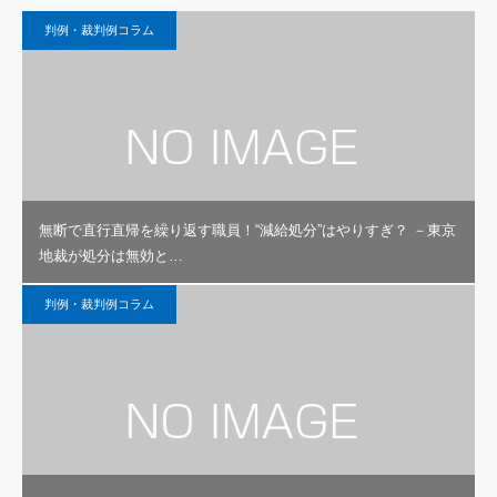
判例・裁判例コラム
無断で直行直帰を繰り返す職員！“減給処分”はやりすぎ？ －東京
地裁が処分は無効と…
判例・裁判例コラム