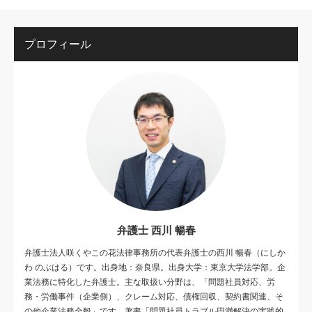
プロフィール
弁護士 西川 暢春
弁護士法人咲くやこの花法律事務所の代表弁護士の西川 暢春（にしか
わ のぶはる）です。出身地：奈良県。出身大学：東京大学法学部。企
業法務に特化した弁護士。主な取扱い分野は、「問題社員対応、労
務・労働事件（企業側）、クレーム対応、債権回収、契約書関連、そ
の他企業法務全般」です。著書「問題社員トラブル円満解決の実践的