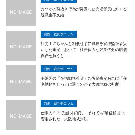
カツオの荷抜き行為が発覚した売場係長に対する
退職金不支給
判例・裁判例コラム
社労士にちゃんと相談せずに職員を管理監督者扱
いした事案において、社長個人が残業代分の賠償
責任を負うと…
判例・裁判例コラム
主治医の「在宅勤務推奨」の診断書があれば「在
宅勤務させろ」は通るのか？大阪地裁の判断
判例・裁判例コラム
仕事のミスで適応障害に…それでも“業務起因”は
否定された―大阪地裁判決