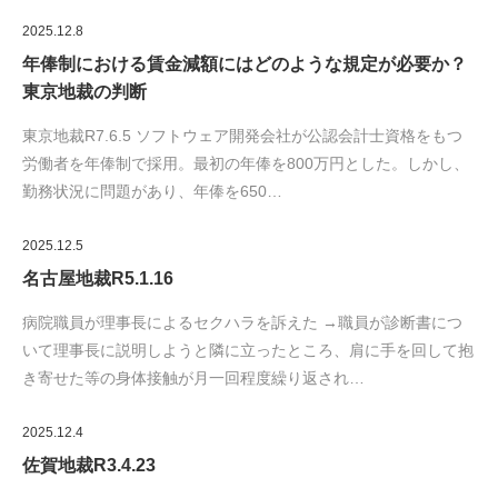
2025.12.8
年俸制における賃金減額にはどのような規定が必要か？
東京地裁の判断
東京地裁R7.6.5 ソフトウェア開発会社が公認会計士資格をもつ
労働者を年俸制で採用。最初の年俸を800万円とした。しかし、
勤務状況に問題があり、年俸を650…
2025.12.5
名古屋地裁R5.1.16
病院職員が理事長によるセクハラを訴えた →職員が診断書につ
いて理事長に説明しようと隣に立ったところ、肩に手を回して抱
き寄せた等の身体接触が月一回程度繰り返され…
2025.12.4
佐賀地裁R3.4.23