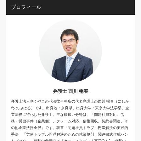
プロフィール
弁護士 西川 暢春
弁護士法人咲くやこの花法律事務所の代表弁護士の西川 暢春（にしか
わ のぶはる）です。出身地：奈良県。出身大学：東京大学法学部。企
業法務に特化した弁護士。主な取扱い分野は、「問題社員対応、労
務・労働事件（企業側）、クレーム対応、債権回収、契約書関連、そ
の他企業法務全般」です。著書「問題社員トラブル円満解決の実践的
手法」「労使トラブル円満解決のための就業規則・関連書式作成ハン