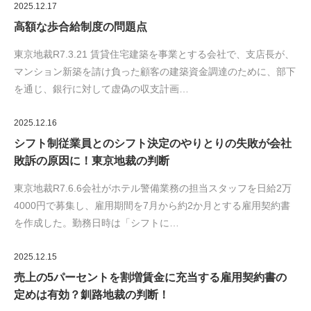
2025.12.17
高額な歩合給制度の問題点
東京地裁R7.3.21 賃貸住宅建築を事業とする会社で、支店長が、
マンション新築を請け負った顧客の建築資金調達のために、部下
を通じ、銀行に対して虚偽の収支計画…
2025.12.16
シフト制従業員とのシフト決定のやりとりの失敗が会社
敗訴の原因に！東京地裁の判断
東京地裁R7.6.6会社がホテル警備業務の担当スタッフを日給2万
4000円で募集し、雇用期間を7月から約2か月とする雇用契約書
を作成した。勤務日時は「シフトに…
2025.12.15
売上の5パーセントを割増賃金に充当する雇用契約書の
定めは有効？釧路地裁の判断！