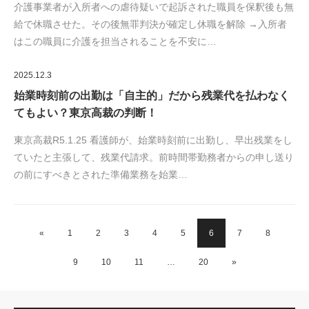
介護事業者が入所者への虐待疑いで起訴された職員を保釈後も無
給で休職させた。その後無罪判決が確定し休職を解除 →入所者
はこの職員に介護を担当されることを不安に…
2025.12.3
始業時刻前の出勤は「自主的」だから残業代を払わなく
てもよい？東京高裁の判断！
東京高裁R5.1.25 看護師が、始業時刻前に出勤し、早出残業をし
ていたと主張して、残業代請求。前時間帯勤務者からの申し送り
の前にすべきとされた準備業務を始業…
«
1
2
3
4
5
6
7
8
9
10
11
…
20
»