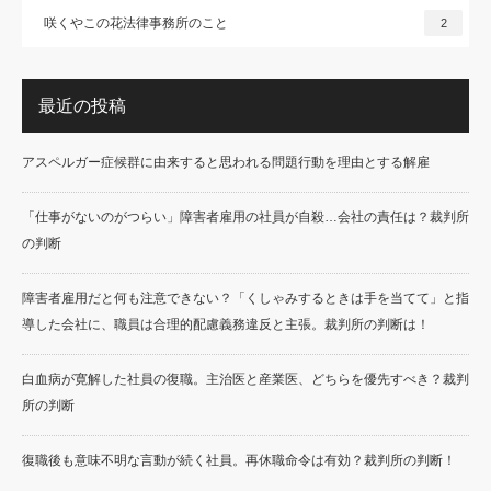
咲くやこの花法律事務所のこと
2
最近の投稿
アスペルガー症候群に由来すると思われる問題行動を理由とする解雇
「仕事がないのがつらい」障害者雇用の社員が自殺…会社の責任は？裁判所
の判断
障害者雇用だと何も注意できない？「くしゃみするときは手を当てて」と指
導した会社に、職員は合理的配慮義務違反と主張。裁判所の判断は！
白血病が寛解した社員の復職。主治医と産業医、どちらを優先すべき？裁判
所の判断
復職後も意味不明な言動が続く社員。再休職命令は有効？裁判所の判断！