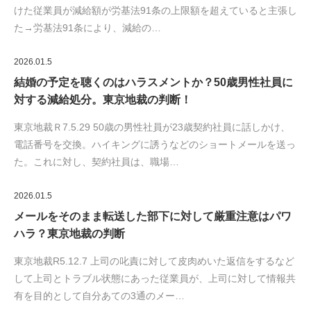
けた従業員が減給額が労基法91条の上限額を超えていると主張し
た→労基法91条により、減給の…
2026.01.5
結婚の予定を聴くのはハラスメントか？50歳男性社員に
対する減給処分。東京地裁の判断！
東京地裁Ｒ7.5.29 50歳の男性社員が23歳契約社員に話しかけ、
電話番号を交換。ハイキングに誘うなどのショートメールを送っ
た。これに対し、契約社員は、職場…
2026.01.5
メールをそのまま転送した部下に対して厳重注意はパワ
ハラ？東京地裁の判断
東京地裁R5.12.7 上司の叱責に対して皮肉めいた返信をするなど
して上司とトラブル状態にあった従業員が、上司に対して情報共
有を目的として自分あての3通のメー…