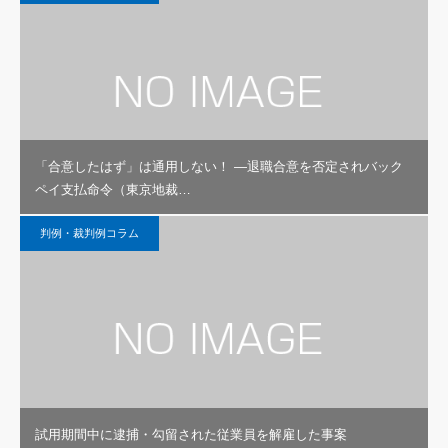
「合意したはず」は通用しない！ ―退職合意を否定されバック
ペイ支払命令（東京地裁…
判例・裁判例コラム
試用期間中に逮捕・勾留された従業員を解雇した事案