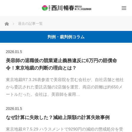
ホーム
過去の記事一覧
判例・裁判例コラム
2026.01.5
美容師の退職後の競業避止義務違反に6万円の賠償命
令！東京地裁の判断の理由とは？
東京地裁R7.3.26表参道で美容院を営む会社が、自社店舗と他社
から委託された委託店舗の2店舗を運営。両店の距離は約650メ
ートルだった。会社は、美容師を雇用…
2026.01.5
なぜ計算に失敗した？減給上限額の計算失敗事例
東京地裁Ｒ7.5.29 ハラスメントで9290円の減給の懲戒処分を受