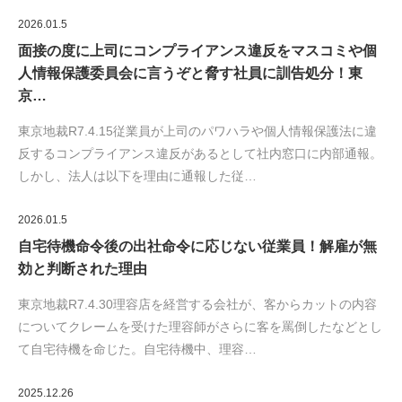
2026.01.5
面接の度に上司にコンプライアンス違反をマスコミや個
人情報保護委員会に言うぞと脅す社員に訓告処分！東
京…
東京地裁R7.4.15従業員が上司のパワハラや個人情報保護法に違
反するコンプライアンス違反があるとして社内窓口に内部通報。
しかし、法人は以下を理由に通報した従…
2026.01.5
自宅待機命令後の出社命令に応じない従業員！解雇が無
効と判断された理由
東京地裁R7.4.30理容店を経営する会社が、客からカットの内容
についてクレームを受けた理容師がさらに客を罵倒したなどとし
て自宅待機を命じた。自宅待機中、理容…
2025.12.26