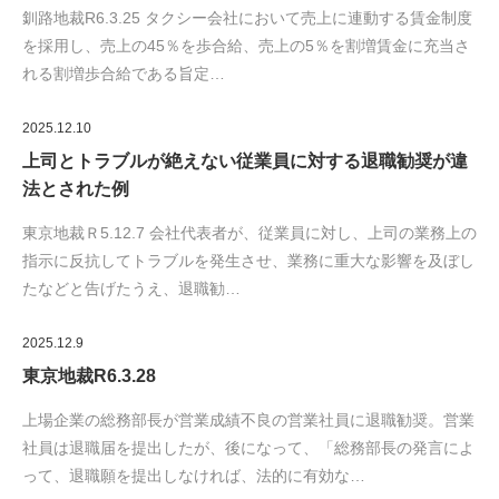
釧路地裁R6.3.25 タクシー会社において売上に連動する賃金制度
を採用し、売上の45％を歩合給、売上の5％を割増賃金に充当さ
れる割増歩合給である旨定…
2025.12.10
上司とトラブルが絶えない従業員に対する退職勧奨が違
法とされた例
東京地裁Ｒ5.12.7 会社代表者が、従業員に対し、上司の業務上の
指示に反抗してトラブルを発生させ、業務に重大な影響を及ぼし
たなどと告げたうえ、退職勧…
2025.12.9
東京地裁R6.3.28
上場企業の総務部長が営業成績不良の営業社員に退職勧奨。営業
社員は退職届を提出したが、後になって、「総務部長の発言によ
って、退職願を提出しなければ、法的に有効な…