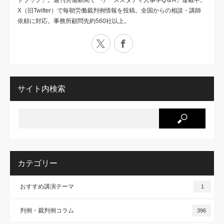
ドブック」。週刊労働新聞で「ケーススタディ人事学Q＆A」連載中。
X（旧Twitter）で毎朝労働裁判例情報を投稿。全国からの相談・講師
依頼に対応。事務所顧問先約560社以上。
X
Facebook
サイト内検索
カテゴリー
おすすめ講演テーマ
1
判例・裁判例コラム
396