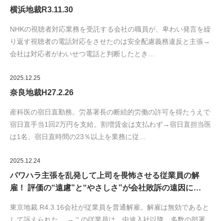
横浜地裁R3.11.30
NHKの視聴者対応業務を受託する会社の職員が、卑わい発言を繰
り返す視聴者の電話対応をさせたのは安全配慮義務違反と主張→
会社は対応者がわいせつ電話と判断したとき…
2025.12.25
奈良地裁H27.2.26
産科医の宿日直勤務。労基署長の断続的労働の許可を得たうえで
宿日直手当1回2万円を支給。割増賃金は支払わず→宿日直担当医
は1名、宿日直時間の23％以上を業務に従…
2025.12.24
パワハラ主張を乱発して上司を畏怖させる従業員の解
雇！ 評価の“遠慮”と“やさしさ”が会社敗訴の遠因に…
東京地裁 R4.3.16会社が従業員を普通解雇。解雇は無効であると
して訴えられた 。→この従業員は、中途入社以降、多数の部署