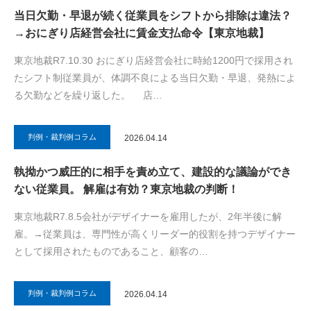
当日欠勤・早退が続く従業員をシフトから排除は違法？
→おにぎり店経営会社に賃金支払命令【東京地裁】
東京地裁R7.10.30 おにぎり店経営会社に時給1200円で採用され
たシフト制従業員が、体調不良による当日欠勤・早退、発熱によ
る欠勤などを繰り返した。 店…
判例・裁判例コラム
2026.04.14
執拗かつ威圧的に相手を責め立て、建設的な議論ができ
ない従業員。 解雇は有効？東京地裁の判断！
東京地裁R7.8.5会社がデザイナーを雇用したが、2年半後に解
雇。→従業員は、専門性が高くリーダー的役割を持つデザイナー
として採用されたものであること、顧客の…
判例・裁判例コラム
2026.04.14