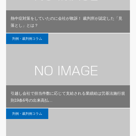
熱中症対策をしていたのに会社が敗訴！ 裁判所が認定した「見
落とし」とは？
判例・裁判例コラム
引越し会社で担当件数に応じて支給される業績給は労基法施行規
則19条6号の出来高払…
判例・裁判例コラム