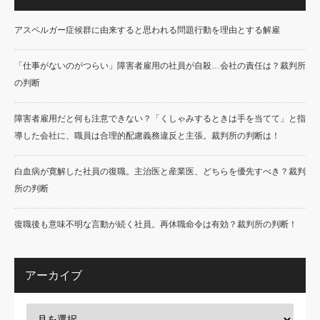
アスペルガー症候群に由来すると思われる問題行動を理由とする解雇
「仕事がないのがつらい」障害者雇用の社員が自殺…会社の責任は？裁判所
の判断
障害者雇用だと何も注意できない？「くしゃみするときは手を当てて」と指
導した会社に、職員は合理的配慮義務違反と主張。裁判所の判断は！
白血病が寛解した社員の復職。主治医と産業医、どちらを優先すべき？裁判
所の判断
復職後も意味不明な言動が続く社員。再休職命令は有効？裁判所の判断！
アーカイブ