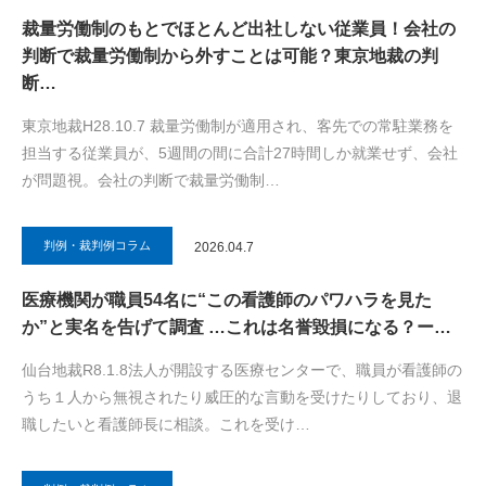
裁量労働制のもとでほとんど出社しない従業員！会社の
判断で裁量労働制から外すことは可能？東京地裁の判
断…
東京地裁H28.10.7 裁量労働制が適用され、客先での常駐業務を
担当する従業員が、5週間の間に合計27時間しか就業せず、会社
が問題視。会社の判断で裁量労働制…
判例・裁判例コラム
2026.04.7
医療機関が職員54名に“この看護師のパワハラを見た
か”と実名を告げて調査 …これは名誉毀損になる？ー…
仙台地裁R8.1.8法人が開設する医療センターで、職員が看護師の
うち１人から無視されたり威圧的な言動を受けたりしており、退
職したいと看護師長に相談。これを受け…