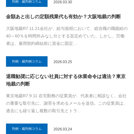
判例・裁判例コラム
2026.03.30
金額あと出しの定額残業代も有効か？大阪地裁の判断
大阪地裁R7.11.21会社が、給与規程において、総合職の職能給の
40～60％を時間外みなし分とする旨定めていた。しかし、労働
者は、雇用契約締結前に賃金に固定…
判例・裁判例コラム
2026.03.25
退職勧奨に応じない社員に対する休業命令は適法？東京
地裁の判断
東京地裁R7.9.11 在宅勤務の従業員が、代表者に相談なく、会社
の重要な取引先に、謝罪を求めるメールを送信。この従業員は、
過去にも繰り返し複数の取引先とトラ…
判例・裁判例コラム
2026.03.24