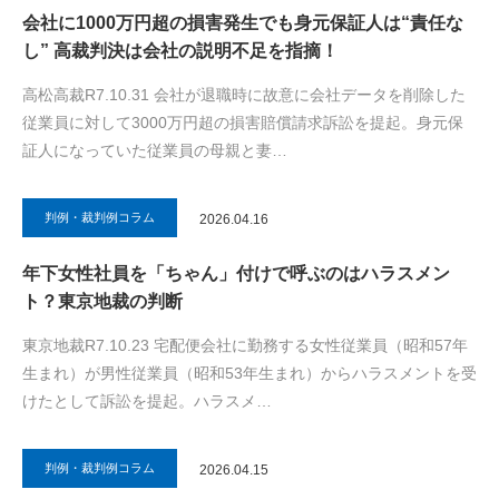
会社に1000万円超の損害発生でも身元保証人は“責任な
し” 高裁判決は会社の説明不足を指摘！
高松高裁R7.10.31 会社が退職時に故意に会社データを削除した
従業員に対して3000万円超の損害賠償請求訴訟を提起。身元保
証人になっていた従業員の母親と妻…
判例・裁判例コラム
2026.04.16
年下女性社員を「ちゃん」付けで呼ぶのはハラスメン
ト？東京地裁の判断
東京地裁R7.10.23 宅配便会社に勤務する女性従業員（昭和57年
生まれ）が男性従業員（昭和53年生まれ）からハラスメントを受
けたとして訴訟を提起。ハラスメ…
判例・裁判例コラム
2026.04.15