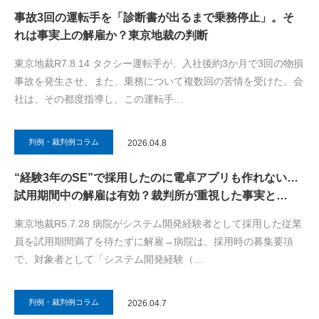
事故3回の運転手を「診断書が出るまで乗務停止」。そ
れは事実上の解雇か？東京地裁の判断
東京地裁R7.8.14 タクシー運転手が、入社後約3か月で3回の物損
事故を発生させ、また、乗務について複数回の苦情を受けた。会
社は、その都度指導し、この運転手…
判例・裁判例コラム
2026.04.8
“経験3年のSE”で採用したのに電卓アプリも作れない…
試用期間中の解雇は有効？裁判所が重視した事実と…
東京地裁R5.7.28 病院がシステム開発経験者として採用した従業
員を試用期間満了を待たずに解雇→病院は、採用時の募集要項
で、対象者として「システム開発経験（…
判例・裁判例コラム
2026.04.7