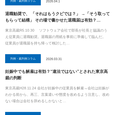
判例・裁判例コラム
2026.04.1
退職勧奨で、 「それはもうクビでは？」 →「そう取って
もらって結構」 その場で書かせた退職届は有効？…
東京高裁R5.10.30 ソフトウェア会社で部長が社長と協議のう
え従業員に退職勧奨。退職届の用紙を事前に準備して臨んだ。
従業員が退職届を持ち帰って検討した…
判例・裁判例コラム
2026.03.31
妊娠中でも解雇は有効？“違法ではない”とされた東京高
裁の判断
東京高裁H28.11.24 会社が妊娠中の従業員を解雇→会社は妊娠が
わかる前から、再三、言葉遣いや態度を改めるよう注意し、改め
ない場合は会社を辞めるしかないと…