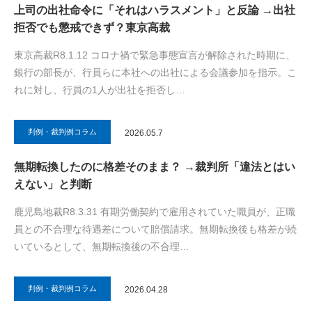
上司の出社命令に「それはハラスメント」と反論 →出社
拒否でも懲戒できず？東京高裁
東京高裁R8.1.12 コロナ禍で緊急事態宣言が解除された時期に、
銀行の部長が、行員らに本社への出社による会議参加を指示。こ
れに対し、行員の1人が出社を拒否し…
判例・裁判例コラム
2026.05.7
無期転換したのに格差そのまま？ →裁判所「違法とはい
えない」と判断
鹿児島地裁R8.3.31 有期労働契約で雇用されていた職員が、正職
員との不合理な待遇差について賠償請求。無期転換後も格差が続
いているとして、無期転換後の不合理…
判例・裁判例コラム
2026.04.28