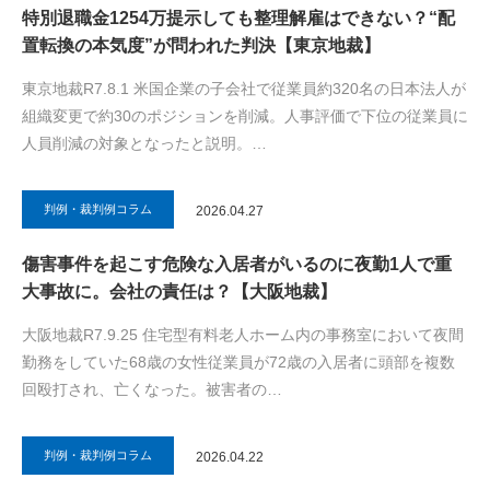
特別退職金1254万提示しても整理解雇はできない？“配
置転換の本気度”が問われた判決【東京地裁】
東京地裁R7.8.1 米国企業の子会社で従業員約320名の日本法人が
組織変更で約30のポジションを削減。人事評価で下位の従業員に
人員削減の対象となったと説明。…
判例・裁判例コラム
2026.04.27
傷害事件を起こす危険な入居者がいるのに夜勤1人で重
大事故に。会社の責任は？【大阪地裁】
大阪地裁R7.9.25 住宅型有料老人ホーム内の事務室において夜間
勤務をしていた68歳の女性従業員が72歳の入居者に頭部を複数
回殴打され、亡くなった。被害者の…
判例・裁判例コラム
2026.04.22