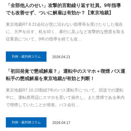
「全部他人のせい」攻撃的言動繰り返す社員。9年指導
でも改善せず、ついに解雇は有効か？【東京地裁】
東京地裁R7.8.21会社が意に沿わない指導等を受けたりした場合
に、大声を出す、机を叩く、暴行に及ぶなど攻撃的な態度を取る
従業員について、9年の指導を経ても改…
判例・裁判例コラム
2026.04.21
「初回発覚で懲戒解雇？」 運転中のスマホ＋喫煙 バス運
転手の懲戒解雇を東京地裁が有効と判断！
東京地裁R7.10.23勤続7年のバス運転手について、回送での運転
中に、運転席周辺にスマホを置いて操作し、また禁煙である車内
で喫煙していたことが発覚。バス会社…
判例・裁判例コラム
2026.04.17