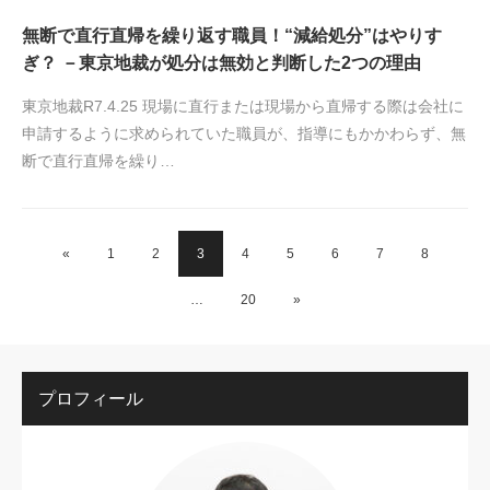
無断で直行直帰を繰り返す職員！“減給処分”はやりす
ぎ？ －東京地裁が処分は無効と判断した2つの理由
東京地裁R7.4.25 現場に直行または現場から直帰する際は会社に
申請するように求められていた職員が、指導にもかかわらず、無
断で直行直帰を繰り…
«
1
2
3
4
5
6
7
8
…
20
»
プロフィール