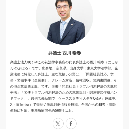
弁護士 西川 暢春
弁護士法人咲くやこの花法律事務所の代表弁護士の西川 暢春（にしか
わ のぶはる）です。出身地：奈良県。出身大学：東京大学法学部。企
業法務に特化した弁護士。主な取扱い分野は、「問題社員対応、労
務・労働事件（企業側）、クレーム対応、債権回収、契約書関連、そ
の他企業法務全般」です。著書「問題社員トラブル円満解決の実践的
手法」「労使トラブル円満解決のための就業規則・関連書式作成ハン
ドブック」。週刊労働新聞で「ケーススタディ人事学Q＆A」連載中。
X（旧Twitter）で毎朝労働裁判例情報を投稿。全国からの相談・講師
依頼に対応。事務所顧問先約560社以上。
X
Facebook