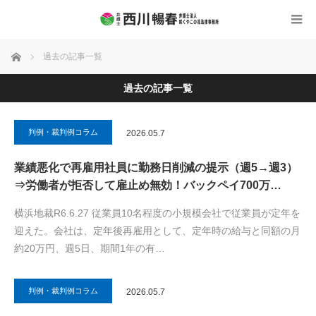
ホーム
過去の記事一覧
過去の記事一覧
判例・裁判例コラム
2026.05.7
業績悪化で再雇用社員に勤務日削減の提示（週5→週3）
⇒労働者が拒否して雇止め無効！バックペイ700万…
横浜地裁R6.6.27 従業員10名程度の小規模会社で従業員が定年を
迎えた。会社は、定年後再雇用として、定年時の給与と同額の月
約20万円、週5日、期間1年の有…
判例・裁判例コラム
2026.05.7